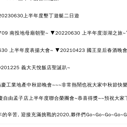
20230630上半年度墾丁遊艇二日遊
709 南投地母廟朝聖~ ▼20220630 上半年度澎湖之旅~
0630 上半年度表揚大會~ ▼20210423 國王皇后春酒晚
0201225 義大天悅飯店聖誕趴~
滿慶工業地產中秋節晚會~~~非常熱鬧
也祝大家中秋節快
+台慶自由孟子店上半年度聯合榮團會~恭喜得獎~~預祝大
的辛苦, 迎接充滿挑戰的2020,夥伴們Go~Go~Go~Go~G