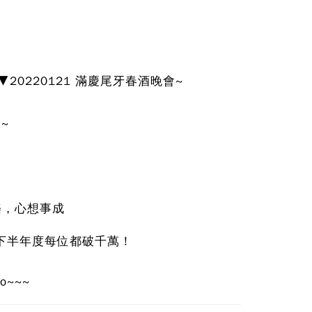
▼20220121 滿慶尾牙春酒晚會~
會~
樂，心想事成
家下半年度每位都破千萬！
o~~~