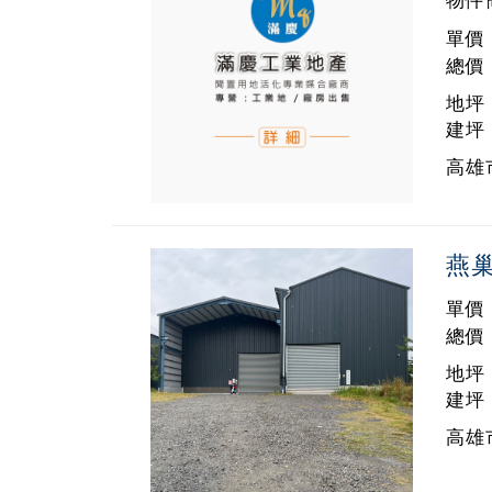
物件
單價 
總價 
地坪 
建坪 
高雄市
燕
單價 
總價 
地坪 
建坪 
高雄