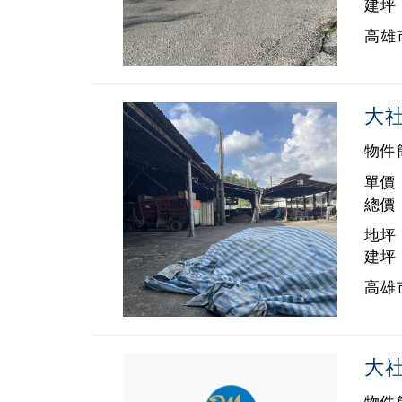
建坪 
高雄市
大
物件
單價 
總價 
地坪 
建坪 
高雄市
大