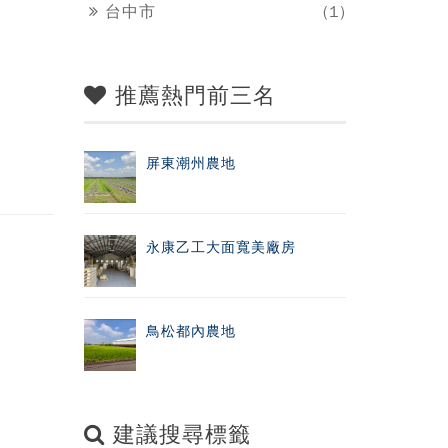
台中市
(1)
推薦熱門前三名
屏東潮州農地
永康乙工大面寬美廠房
鳥松都內農地
建議搜尋標籤