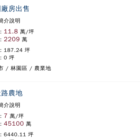
園廠房出售
簡介說明
11.8
:
萬/坪
2209
:
萬
: 187.24 坪
: 0 坪
 / 林園區 / 農業地
社路農地
簡介說明
7
:
萬/坪
45100
:
萬
: 6440.11 坪