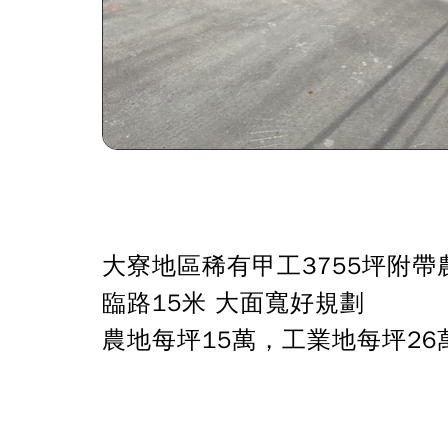
大寮地區稀有甲工3755坪附帶
臨路15米 大面寬好規劃
農地每坪15萬，工業地每坪26