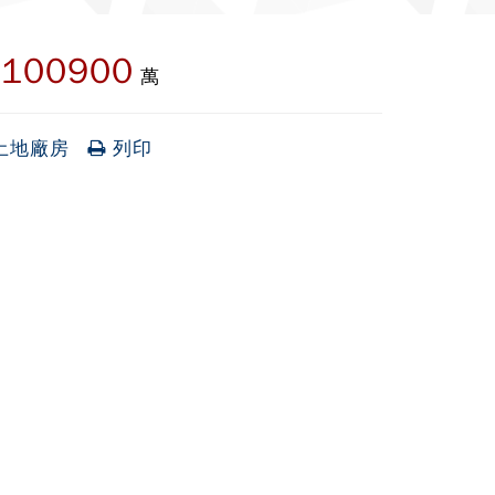
100900
:
萬
土地廠房
列印