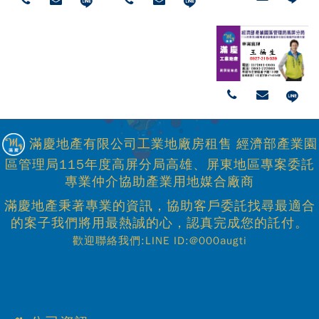
滿慶地產有限公司工業地廠房租售 經濟部產業園
區管理局115年度高屏分局高雄、屏東地區專案委託
專業仲介協助產業用地媒合廠商
滿慶地產秉著專業的資訊，協助客戶委託找尋最適合
的案子我們將用最熱誠的心，認真完成您的託付。
歡迎聯絡我們:LINE ID:@000augti