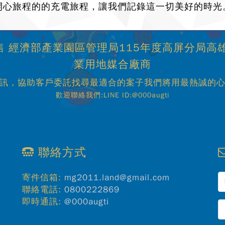
開心旅程的的充電旅程，讓我們記錄這一切美好的時光
 經濟部產業園區管理局115年度高屏分局高
業用地媒合廠商
訊，協助客戶委託找尋最適合的案子我們將用最熱誠的
歡迎聯絡我們:LINE ID:@000augti
聯絡方式
寄件信箱:
mg2011.land@gmail.com
聯絡電話:
0800222869
即時通訊:
@000augti