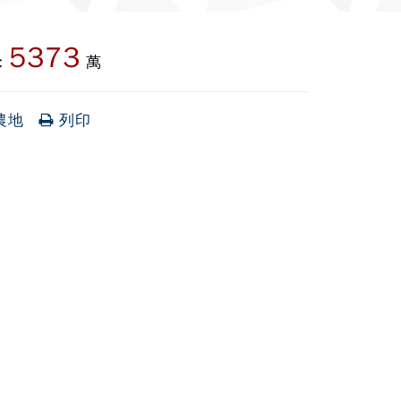
5373
:
萬
農地
列印