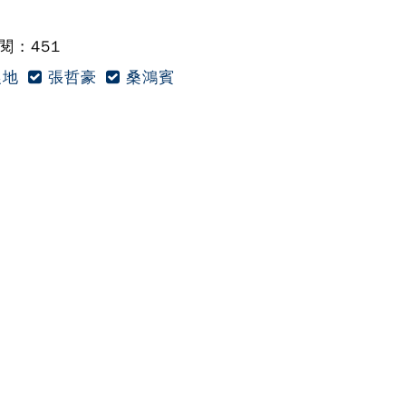
 : 451
地
張哲豪
桑鴻賓