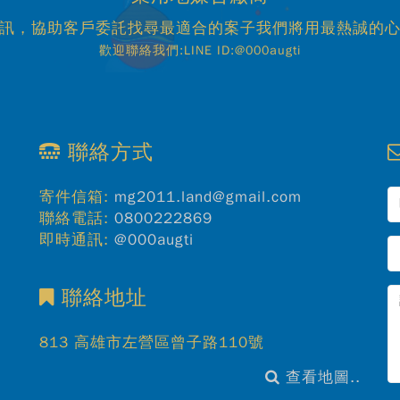
訊，協助客戶委託找尋最適合的案子我們將用最熱誠的
歡迎聯絡我們:LINE ID:@000augti
聯絡方式
寄件信箱:
mg2011.land@gmail.com
聯絡電話:
0800222869
即時通訊:
@000augti
聯絡地址
813 高雄市左營區曾子路110號
查看地圖..