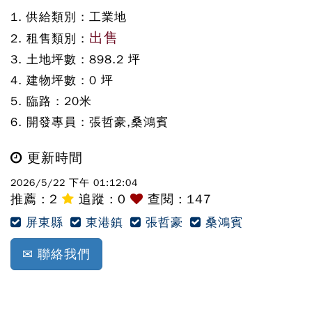
1. 供給類別 :
工業地
出售
2. 租售類別 :
3. 土地坪數 :
898.2
坪
4. 建物坪數 :
0
坪
5. 臨路 :
20
米
6. 開發專員 :
張哲豪,桑鴻賓
更新時間
2026/5/22 下午 01:12:04
推薦 :
2
追蹤 :
0
查閱 : 147
屏東縣
東港鎮
張哲豪
桑鴻賓
✉ 聯絡我們