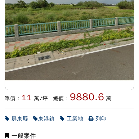
9880.6
11
單價 :
萬/坪
總價 :
萬
屏東縣
東港鎮
工業地
列印
一般案件