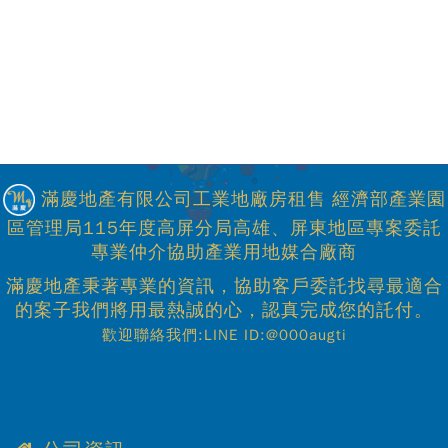
滿慶地產有限公司工業地廠房租售 經濟部產業園
區管理局115年度高屏分局高雄、屏東地區專案委託
專業仲介協助產業用地媒合廠商
滿慶地產秉著專業的資訊，協助客戶委託找尋最適合
的案子我們將用最熱誠的心，認真完成您的託付。
歡迎聯絡我們:LINE ID:@000augti