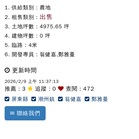
1. 供給類別 :
農地
出售
2. 租售類別 :
3. 土地坪數 :
4975.65
坪
4. 建物坪數 :
0
坪
5. 臨路 :
4
米
6. 開發專員 :
翁健嘉,鄭雅蔓
更新時間
2026/2/9 上午 11:37:13
推薦 :
3
追蹤 :
0
查閱 : 472
屏東縣
潮州鎮
翁健嘉
鄭雅蔓
✉ 聯絡我們