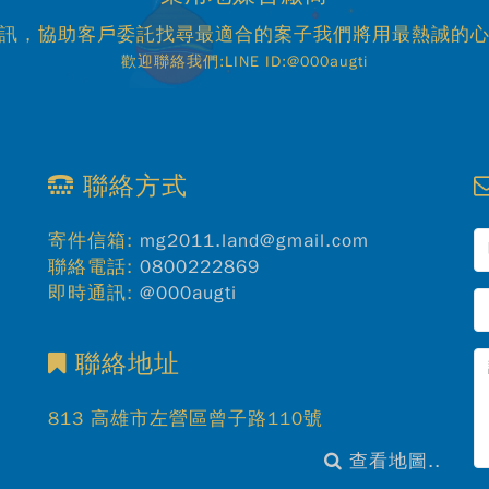
訊，協助客戶委託找尋最適合的案子我們將用最熱誠的
歡迎聯絡我們:LINE ID:@000augti
聯絡方式
寄件信箱:
mg2011.land@gmail.com
聯絡電話:
0800222869
即時通訊:
@000augti
聯絡地址
813 高雄市左營區曾子路110號
查看地圖..