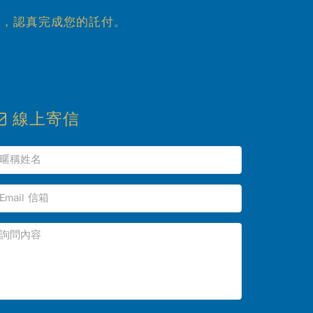
心，認真完成您的託付。
線上寄信