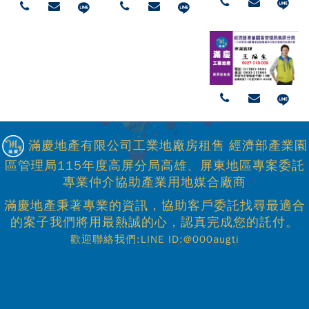
滿慶地產有限公司工業地廠房租售 經濟部產業園
區管理局115年度高屏分局高雄、屏東地區專案委託
專業仲介協助產業用地媒合廠商
滿慶地產秉著專業的資訊，協助客戶委託找尋最適合
的案子我們將用最熱誠的心，認真完成您的託付。
歡迎聯絡我們:LINE ID:@000augti