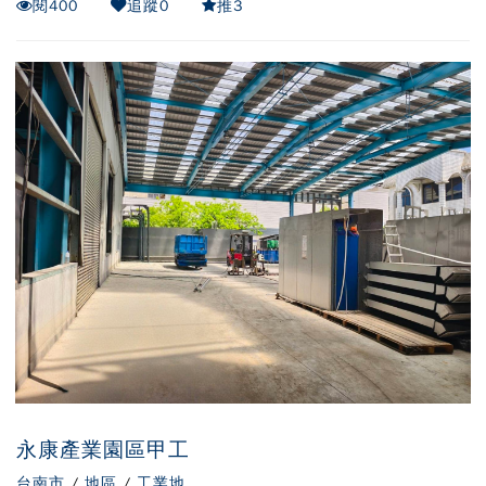
閱
400
追蹤
0
推
3
永康產業園區甲工
台南市
/
地區
/
工業地