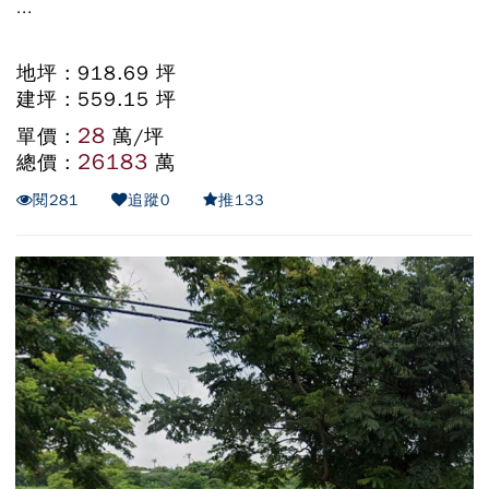
...
地坪 : 918.69 坪
建坪 : 559.15 坪
28
單價 :
萬/坪
26183
總價 :
萬
閱
281
追蹤
0
推
133