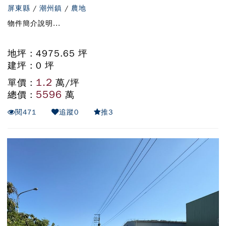
屏東縣
/
潮州鎮
/
農地
物件簡介說明...
地坪 : 4975.65 坪
建坪 : 0 坪
1.2
單價 :
萬/坪
5596
總價 :
萬
閱
471
追蹤
0
推
3