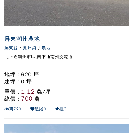
屏東潮州農地
屏東縣
/
潮州鎮
/
農地
北上通潮州市區,南下通南州交流道...
地坪 : 620 坪
建坪 : 0 坪
1.12
單價 :
萬/坪
700
總價 :
萬
閱
720
追蹤
0
推
3