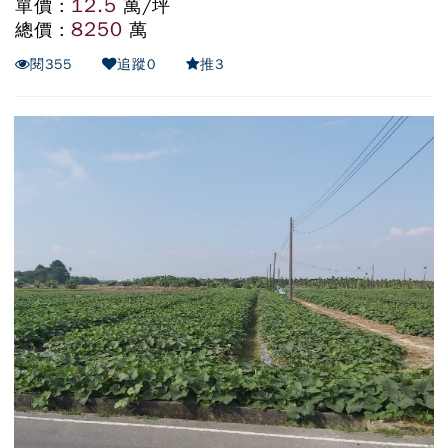
12.5
單價 :
萬/坪
8250
總價 :
萬
閱
355
追蹤
0
推
3