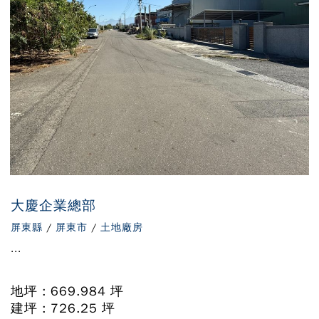
大慶企業總部
屏東縣
/
屏東市
/
土地廠房
...
地坪 : 669.984 坪
建坪 : 726.25 坪