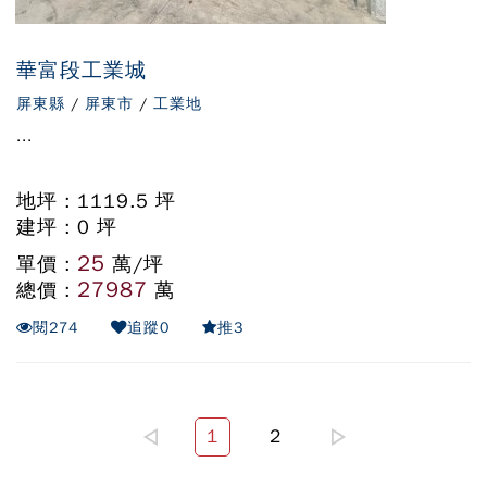
華富段工業城
屏東縣
/
屏東市
/
工業地
...
地坪 : 1119.5 坪
建坪 : 0 坪
25
單價 :
萬/坪
27987
總價 :
萬
閱
274
追蹤
0
推
3
1
2