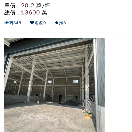
20.2
單價 :
萬/坪
13600
總價 :
萬
閱
345
追蹤
0
推
3