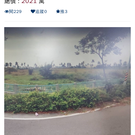
2021
總價 :
萬
閱
229
追蹤
0
推
3