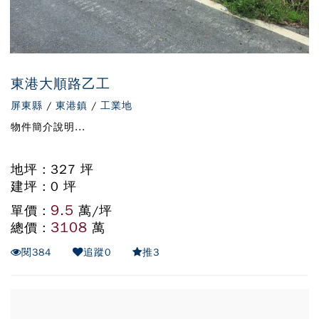
東港大順路乙工
屏東縣
/
東港鎮
/
工業地
物件簡介說明...
地坪 : 327 坪
建坪 : 0 坪
9.5
單價 :
萬/坪
3108
總價 :
萬
閱
384
追蹤
0
推
3