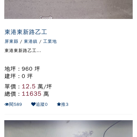
東港東新路乙工
屏東縣
/
東港鎮
/
工業地
東港東新路乙工...
地坪 : 960 坪
建坪 : 0 坪
12.5
單價 :
萬/坪
11635
總價 :
萬
閱
589
追蹤
0
推
3