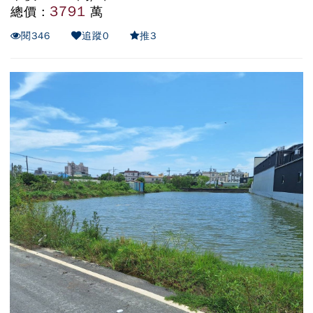
3791
總價 :
萬
閱
346
追蹤
0
推
3