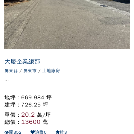
大慶企業總部
屏東縣
/
屏東市
/
土地廠房
...
地坪 : 669.984 坪
建坪 : 726.25 坪
20.2
單價 :
萬/坪
13600
總價 :
萬
閱
352
追蹤
0
推
3