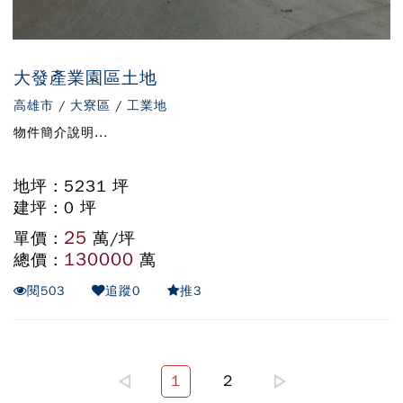
大發產業園區土地
高雄市
/
大寮區
/
工業地
物件簡介說明...
地坪 : 5231 坪
建坪 : 0 坪
25
單價 :
萬/坪
130000
總價 :
萬
閱
503
追蹤
0
推
3
1
2