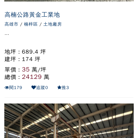
高楠公路黃金工業地
高雄市
/
楠梓區
/
土地廠房
...
地坪 : 689.4 坪
建坪 : 174 坪
35
單價 :
萬/坪
24129
總價 :
萬
閱
179
追蹤
0
推
3