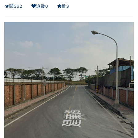
閱
362
追蹤
0
推
3