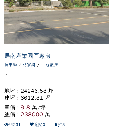
屏南產業園區廠房
屏東縣
/
枋寮鄉
/
土地廠房
...
地坪 : 24246.58 坪
建坪 : 6612.81 坪
9.8
單價 :
萬/坪
238000
總價 :
萬
閱
231
追蹤
0
推
3