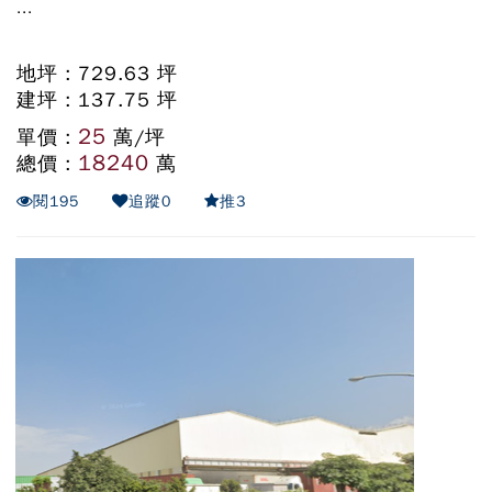
...
地坪 : 729.63 坪
建坪 : 137.75 坪
25
單價 :
萬/坪
18240
總價 :
萬
閱
195
追蹤
0
推
3