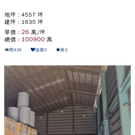
地坪 : 4557 坪
建坪 : 1635 坪
26
單價 :
萬/坪
100900
總價 :
萬
閱
436
追蹤
0
推
3