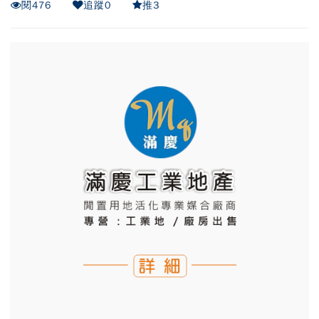
閱
476
追蹤
0
推
3