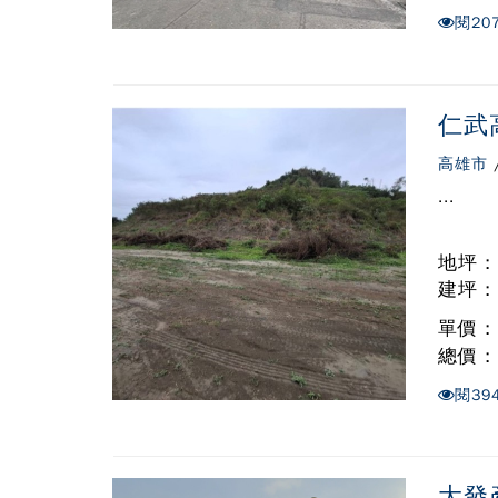
閱
20
仁武
高雄市
...
地坪 :
建坪 :
單價 
總價 
閱
39
大發