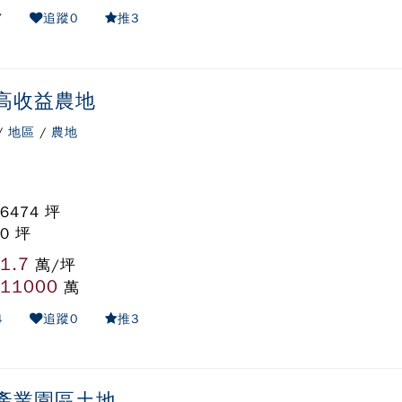
7
追蹤
0
推
3
高收益農地
/
地區
/
農地
 6474 坪
 0 坪
1.7
:
萬/坪
11000
:
萬
4
追蹤
0
推
3
產業園區土地