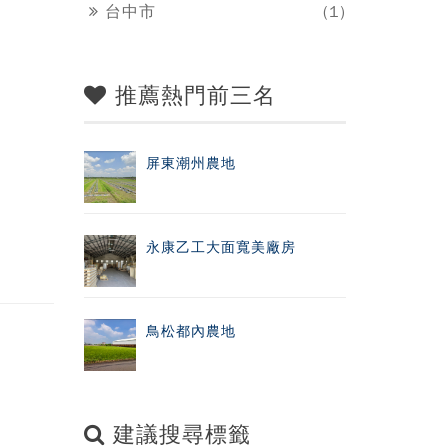
台中市
(1)
推薦熱門前三名
屏東潮州農地
永康乙工大面寬美廠房
鳥松都內農地
建議搜尋標籤