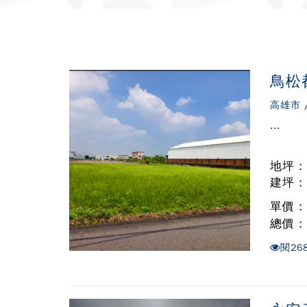
鳥松
高雄市
...
地坪 : 
建坪 :
單價 
總價 
閱
26