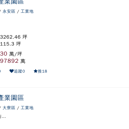
產業園區
/
永安區
/
工業地
 3262.46 坪
115.3 坪
30
:
萬/坪
97892
:
萬
0
追蹤
0
推
18
產業園區
/
大寮區
/
工業地
...