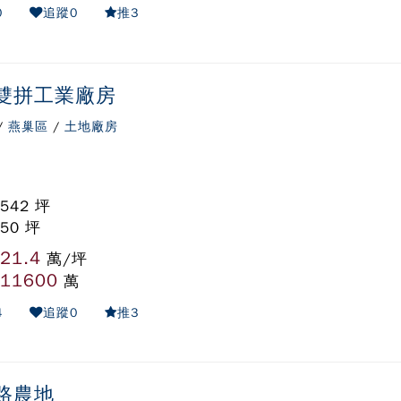
0
追蹤
0
推
3
雙拼工業廠房
/
燕巢區
/
土地廠房
 542 坪
 50 坪
21.4
:
萬/坪
11600
:
萬
4
追蹤
0
推
3
路農地