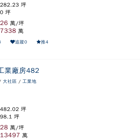
282.23 坪
 0 坪
26
:
萬/坪
7338
:
萬
3
追蹤
0
推
4
工業廠房482
/
大社區
/
工業地
482.02 坪
98.1 坪
28
:
萬/坪
13497
:
萬