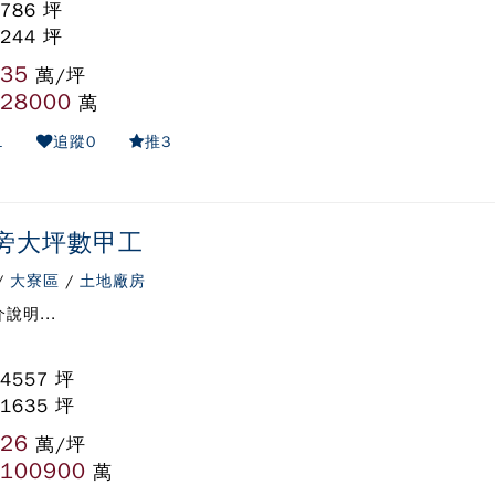
 786 坪
 244 坪
35
:
萬/坪
28000
:
萬
1
追蹤
0
推
3
旁大坪數甲工
/
大寮區
/
土地廠房
說明...
 4557 坪
 1635 坪
26
:
萬/坪
100900
:
萬