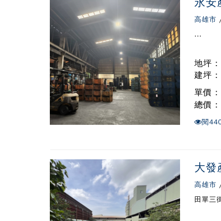
永安
高雄市
...
地坪 :
建坪 : 
單價 
總價 
閱
44
大發
高雄市
田單三街