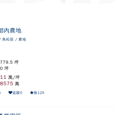
都內農地
/
鳥松區
/
農地
779.5 坪
 0 坪
11
:
萬/坪
8575
:
萬
8
追蹤
0
推
125