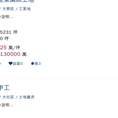
/
大寮區
/
工業地
說明...
 5231 坪
 0 坪
25
:
萬/坪
130000
:
萬
9
追蹤
0
推
3
甲工
/
大社區
/
土地廠房
說明...