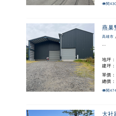
閱
43
燕巢
高雄市
...
地坪 :
建坪 :
單價 
總價 
閱
47
大社